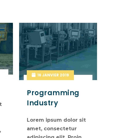
16 JANVIER 2019
Programming
Industry
t
Lorem ipsum dolor sit
amet, consectetur
,
adipiscing elit. Proin